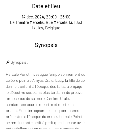
Date et lieu
14 déc. 2024, 20:00 – 23:00
Le Théâtre Mercelis, Rue Mercelis 13, 1050
Ixelles, Belgique
Synopsis
🔎 Synopsis : 
Hercule Poirot investigue l’empoisonnement du 
célèbre peintre Amyas Crale. Lucy, la fille de ce 
dernier, enfant à l’époque des faits, a engagé 
le détective seize ans plus tard afin de prouver 
l’innocence de sa mère Caroline Crale, 
condamnée pour le meurtre et morte en 
prison. En interrogeant les cinq personnes 
présentes à l’époque du crime, Hercule Poirot 
se rend compte petit à petit que chacune avait 
potentiellement un mobile. Il se propose de 