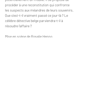
procéder à une reconstitution qui confronte 
les suspects aux méandres de leurs souvenirs. 
Que s’est-t-il vraiment passé ce jour-là ? Le 
célèbre détective belge parviendra-t-il à 
résoudre l’affaire ?
Mise en scène de Rosalie Henno
🎭 Avec : Alexia Bossaert, Jeremy Carré, 
Anouk Dekeuleneer, Antoine Empsen, Dylan 
Gallez, Stéphanie Michiels, Maxime Ricard, 
Thomas Van Deursen et Caroline Vandeput
💸 Tarifs :
En prévente – Normal : 15 €
Read More >